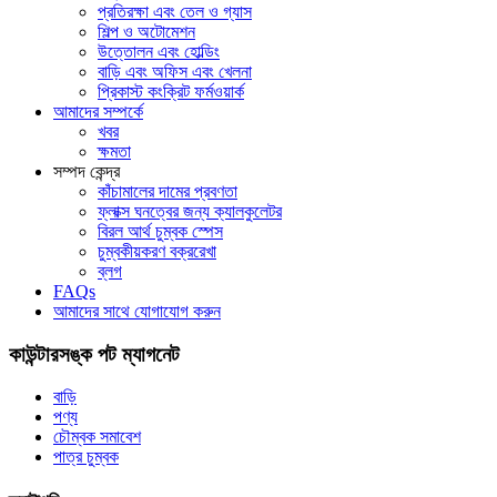
প্রতিরক্ষা এবং তেল ও গ্যাস
শিল্প ও অটোমেশন
উত্তোলন এবং হোল্ডিং
বাড়ি এবং অফিস এবং খেলনা
প্রিকাস্ট কংক্রিট ফর্মওয়ার্ক
আমাদের সম্পর্কে
খবর
ক্ষমতা
সম্পদ কেন্দ্র
কাঁচামালের দামের প্রবণতা
ফ্লাক্স ঘনত্বের জন্য ক্যালকুলেটর
বিরল আর্থ চুম্বক স্পেস
চুম্বকীয়করণ বক্ররেখা
ব্লগ
FAQs
আমাদের সাথে যোগাযোগ করুন
কাউন্টারসঙ্ক পট ম্যাগনেট
বাড়ি
পণ্য
চৌম্বক সমাবেশ
পাত্র চুম্বক