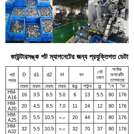
কাউন্টারসঙ্ক পট ম্যাগনেটের জন্য প্রযুক্তিগত ডেটা
সর্বোচ্চ
নেট
D
d1
d2
H
বল
অপারেটিং
পার্ট
ওজন
তাপমাত্রা
নম্বর
mm
mm
mm
mm
kg
পাউন্ড
g
°সে
°ফা
HM-
16
3.5
6.5
5.0
6
13
5.5
80
176
A16
HM-
20
4.5
8.5
7.0
11
24
12
80
176
A20
HM-
25
5.5
10.5
৮.০
20
44
21
80
176
A25
HM-
32
5.5
10.5
৮.০
32
70
37
80
176
A32