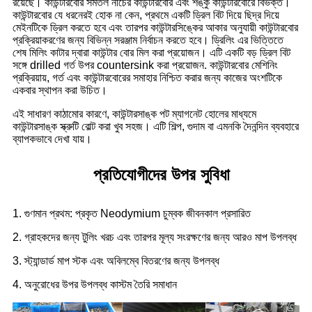
রয়েছে। কাউন্টারবোর সমতল নীচের কাউন্টারবোর এবং শঙ্কু কাউন্টারবোরে বিভক্ত।
কাউন্টারবোর যে ধরনেরই হোক না কেন, প্রথমে একটি ড্রিল বিট দিয়ে ছিদ্র দিয়ে
মেইনটিকে ড্রিল করতে হবে এবং তারপর কাউন্টারসিঙ্কের আকার অনুযায়ী কাউন্টারবোর
প্রক্রিয়াকরণের জন্য বিভিন্ন সরঞ্জাম নির্বাচন করতে হবে। ড্রিলিং এর ভিত্তিতে
শেষ মিলিং কাটার দ্বারা কাউন্টার বোর মিল করা প্রয়োজন। এটি একটি বড় ড্রিল বিট
সঙ্গে drilled গর্ত উপর countersink করা প্রয়োজন. কাউন্টারবোর মেশিনিং
প্রক্রিয়ায়, গর্ত এবং কাউন্টারবোরের সমাহার নিশ্চিত করার জন্য কাজের অংশটিকে
একবার স্থাপন করা উচিত।
এই সাধারণ কাঠামোর কারণে, কাউন্টারসাঙ্ক পট ম্যাগনেট হোলের মাধ্যমে
কাউন্টারসাঙ্ক স্ক্রুটি বোল্ট করা খুব সহজ। এটি শিল্প, গুদাম বা এমনকি দৈনন্দিন ব্যবহারে
ব্যাপকভাবে দেখা যায়।
প্রতিযোগীদের উপর সুবিধা
1. গুণমান প্রথম: প্রকৃত Neodymium চুম্বক জীবনকাল প্রসারিত
2. গ্রাহকদের জন্য টুলিং খরচ এবং তারপর মূল্য সংরক্ষণের জন্য আরও মাপ উপলব্ধ
3. স্ট্যান্ডার্ড মাপ স্টক এবং অবিলম্বে বিতরণের জন্য উপলব্ধ
4. অনুরোধের উপর উপলব্ধ কাস্টম তৈরি সমাধান