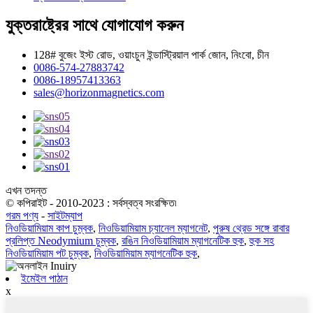
যুক্তরাষ্ট্রের সাথে যোগাযোগ করুন
128# বুজেং ইস্ট রোড, ওয়াংচুন ইন্ডাস্ট্রিয়াল পার্ক জোন, নিংবো, চীন
0086-574-27883742
0086-18957413363
sales@horizonmagnetics.com
এখন তদন্ত
© কপিরাইট - 2010-2023 : সর্বস্বত্ব সংরক্ষিত৷
গরম পণ্য
-
সাইটম্যাপ
নিওডিয়ামিয়াম কাপ চুম্বক
,
নিওডিয়ামিয়াম চ্যানেল ম্যাগনেট
,
পুরুষ থ্রেড সঙ্গে রাবার
প্রলিপ্ত Neodymium চুম্বক
,
রঙিন নিওডিয়ামিয়াম ম্যাগনেটিক হুক
,
হুক সহ
নিওডিয়ামিয়াম পট চুম্বক
,
নিওডিয়ামিয়াম ম্যাগনেটিক হুক
,
ইমেইল পাঠান
x