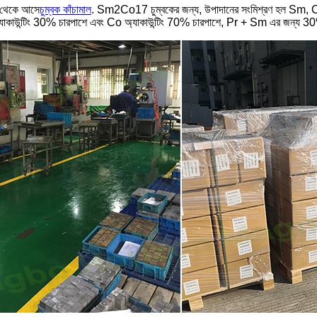
 থেকে আসে
চুম্বক কাঁচামাল
. Sm2Co17 চুম্বকের জন্য, উপাদানের সংমিশ্রণ হল Sm, Co
াকাউন্টিং 30% চারপাশে এবং Co অ্যাকাউন্টিং 70% চারপাশে, Pr + Sm এর জন্য 3