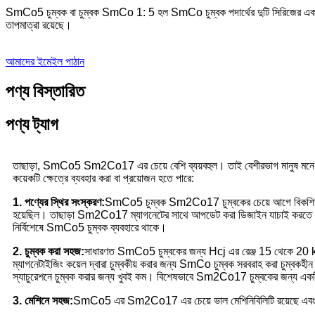
SmCo5 চুম্বক বা চুম্বক SmCo 1: 5 হল SmCo চুম্বক পদার্থের দুটি সিরিজের একটি
তাপমাত্রা রয়েছে।
আমাদের ইমেইল পাঠান
পণ্য বিস্তারিত
পণ্য ট্যাগ
তাছাড়া, SmCo5 Sm2Co17 এর চেয়ে বেশি ব্যয়বহুল। তাই বেশীরভাগ মানুষ মন
কয়েকটি ক্ষেত্রে ব্যবহার করা বা প্রয়োজন হতে পারে:
1. পণ্যের স্থির সংস্করণ:
SmCo5 চুম্বক Sm2Co17 চুম্বকের চেয়ে আগে বিকশিত হয়ে
হয়েছিল। তাছাড়া Sm2Co17 ম্যাগনেটের সাথে আপডেট করা ডিজাইন যাচাই করতে অনে
নির্বিশেষে SmCo5 চুম্বক ব্যবহারে থাকে।
2. চুম্বক করা সহজ:
সাধারণত SmCo5 চুম্বকের জন্য Hcj এর রেঞ্জ 15 থেকে 20 kOe
ম্যাগনেটাইজিং কয়েল দ্বারা চুম্বকীয় করার জন্য SmCo চুম্বক সরবরাহ করা চুম্বক
স্যাচুরেশনে চুম্বক করার জন্য খুবই কম। বিশেষভাবে Sm2Co17 চুম্বকের জন্য একটি ন
3. মেশিনে সহজ:
SmCo5 এর Sm2Co17 এর চেয়ে ভাল মেশিনিবিলিটি রয়েছে এবং 