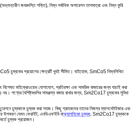
তরীণ জবরদস্তি শক্তি), নিম্ন সর্বাধিক অপারেশন তাপমাত্রা এবং নিম্ন কুরি
 চুম্বকের প্রয়োগের ক্ষেত্রটি খুবই সীমিত। যাইহোক, SmCo5 নিম্নলিখিত
িশেষত মাইক্রোওয়েভ যোগাযোগ, প্রতিরক্ষা এবং সামরিক বাজারের জন্য যাচাই করা
ণ্যের বৈশিষ্ট্যগুলির সামঞ্জস্য বজায় রাখার জন্য, Sm2Co17 চুম্বকের সুবিধা
নে চুম্বককে চুম্বক করা সহজ। কিছু গ্রাহকদের তাদের নিজস্ব ম্যাগনেটাইজার এবং
্বকীয় উপকরণ যেমন ফেরাইট, এনডিএফইবি বা
অ্যালনিকো চুম্বক
, Sm2Co17 চুম্বককে
র্তে চুম্বক প্রয়োজন।