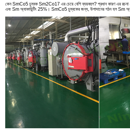
কেন SmCo5 চুম্বক Sm2Co17 এর চেয়ে বেশি ব্যয়বহুল? প্রধান কারণ এর রচনা
এবং Sm অ্যাকাউন্টিং 25%। SmCo5 চুম্বকের জন্য, উপাদানের গঠন হল Sm অ্য