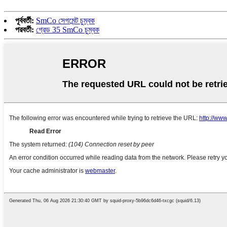
পূর্ববর্তী:
SmCo সেগমেন্ট চুম্বক
পরবর্তী:
গ্রেড 35 SmCo চুম্বক