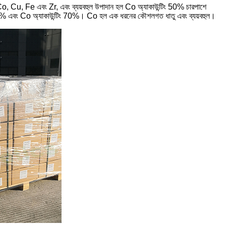
, Cu, Fe এবং Zr, এবং ব্যয়বহুল উপাদান হল Co অ্যাকাউন্টিং 50% চারপাশে
0% এবং Co অ্যাকাউন্টিং 70%। Co হল এক ধরনের কৌশলগত ধাতু এবং ব্যয়বহুল।