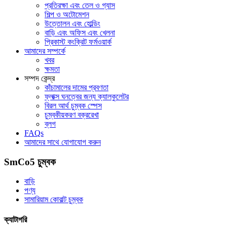
প্রতিরক্ষা এবং তেল ও গ্যাস
শিল্প ও অটোমেশন
উত্তোলন এবং হোল্ডিং
বাড়ি এবং অফিস এবং খেলনা
প্রিকাস্ট কংক্রিট ফর্মওয়ার্ক
আমাদের সম্পর্কে
খবর
ক্ষমতা
সম্পদ কেন্দ্র
কাঁচামালের দামের প্রবণতা
ফ্লাক্স ঘনত্বের জন্য ক্যালকুলেটর
বিরল আর্থ চুম্বক স্পেস
চুম্বকীয়করণ বক্ররেখা
ব্লগ
FAQs
আমাদের সাথে যোগাযোগ করুন
SmCo5 চুম্বক
বাড়ি
পণ্য
সামারিয়াম কোবাল্ট চুম্বক
ক্যাটাগরি